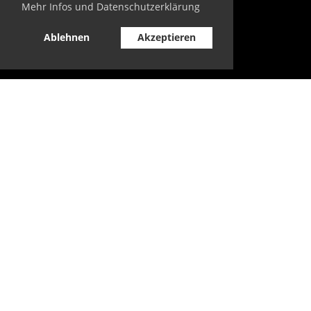
Mehr Infos und Datenschutzerklärung
Ablehnen
Akzeptieren
Vereinsanschrift:
SOLINGEN BLADES 1974 e.V.
c/o Torsten Fluck
Lehner Str. 36
D-42655 Solingen
Torsten Fluck
Tel. 0171 9070048
E-Mail:
gf@solingen-blades.de